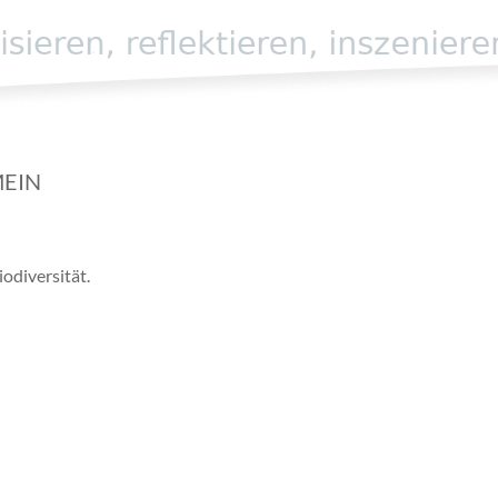
EIN
odiversität.